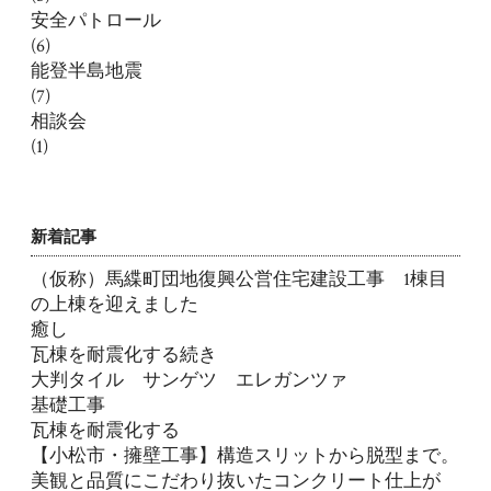
安全パトロール
(6)
能登半島地震
(7)
相談会
(1)
新着記事
（仮称）馬緤町団地復興公営住宅建設工事 1棟目
の上棟を迎えました
癒し
瓦棟を耐震化する続き
大判タイル サンゲツ エレガンツァ
基礎工事
瓦棟を耐震化する
【小松市・擁壁工事】構造スリットから脱型まで。
美観と品質にこだわり抜いたコンクリート仕上が