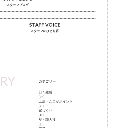
スタッフブログ
STAFF VOICE
スタッフのひとり言
ARY
カテゴリー
日々雑感
(27)
工法・ここがポイント
(21)
家づくり
(19)
ザ・職人技
(6)