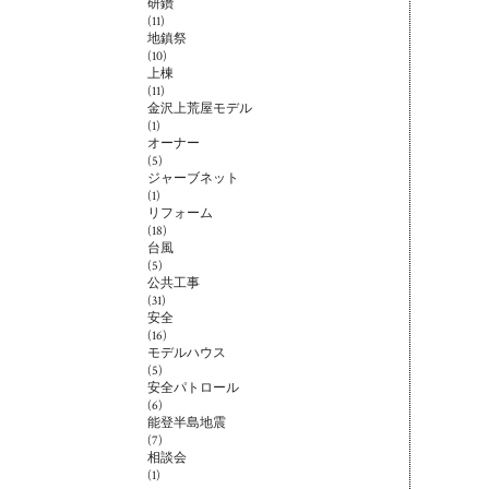
研鑽
(11)
地鎮祭
(10)
上棟
(11)
金沢上荒屋モデル
(1)
オーナー
(5)
ジャーブネット
(1)
リフォーム
(18)
台風
(5)
公共工事
(31)
安全
(16)
モデルハウス
(5)
安全パトロール
(6)
能登半島地震
(7)
相談会
(1)