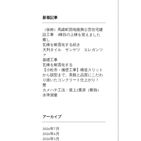
新着記事
（仮称）馬緤町団地復興公営住宅建
設工事 1棟目の上棟を迎えました
癒し
瓦棟を耐震化する続き
大判タイル サンゲツ エレガンツ
ァ
基礎工事
瓦棟を耐震化する
【小松市・擁壁工事】構造スリット
から脱型まで。美観と品質にこだわ
り抜いたコンクリート仕上がり！
蟹
カメハチ工法・屋上2重床（断熱）
水準測量
アーカイブ
2026年7月
2026年6月
2026年5月