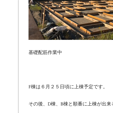
基礎配筋作業中
F棟は６月２５日頃に上棟予定です。
その後、D棟、B棟と順番に上棟が出