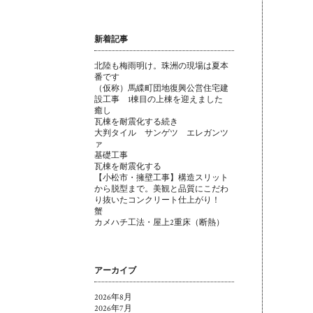
新着記事
北陸も梅雨明け。珠洲の現場は夏本
番です
（仮称）馬緤町団地復興公営住宅建
設工事 1棟目の上棟を迎えました
癒し
瓦棟を耐震化する続き
大判タイル サンゲツ エレガンツ
ァ
基礎工事
瓦棟を耐震化する
【小松市・擁壁工事】構造スリット
から脱型まで。美観と品質にこだわ
り抜いたコンクリート仕上がり！
蟹
カメハチ工法・屋上2重床（断熱）
アーカイブ
2026年8月
2026年7月