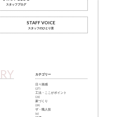
スタッフブログ
STAFF VOICE
スタッフのひとり言
ARY
カテゴリー
日々雑感
(27)
工法・ここがポイント
(21)
家づくり
(19)
ザ・職人技
(6)