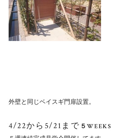
外壁と同じベイスギ門扉設置。
4/22から5/21まで
５WEEKS　