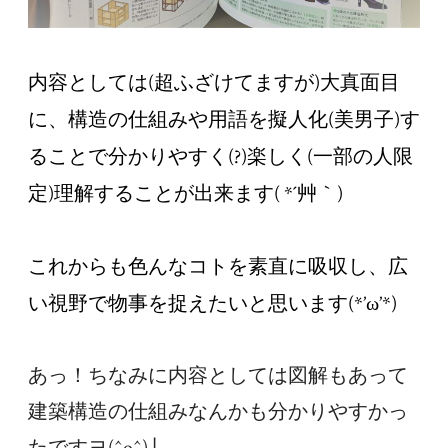
内容としては
(
超ふざけてますが
)
大真面目
に、構造の仕組みや用語を擬人化
(
美男子
)
す
ることで分かりやすく
(?)
楽しく
(
一部の人限
定
)
理解することが出来ます
( *
´艸｀
)
これからも色んなコトを素直に吸収し、広
い視野で物事を捉えたいと思います
(*’
ω
’*)
あっ！ちなみに内容としては図解もあって
建築構造の仕組みなんかも分かりやすかっ
たですヨ(^o^)丿