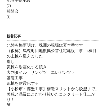
能登半島地震
(7)
相談会
(1)
新着記事
北陸も梅雨明け。珠洲の現場は夏本番です
（仮称）馬緤町団地復興公営住宅建設工事 1棟目
の上棟を迎えました
癒し
瓦棟を耐震化する続き
大判タイル サンゲツ エレガンツァ
基礎工事
瓦棟を耐震化する
【小松市・擁壁工事】構造スリットから脱型まで。
美観と品質にこだわり抜いたコンクリート仕上が
り！
蟹