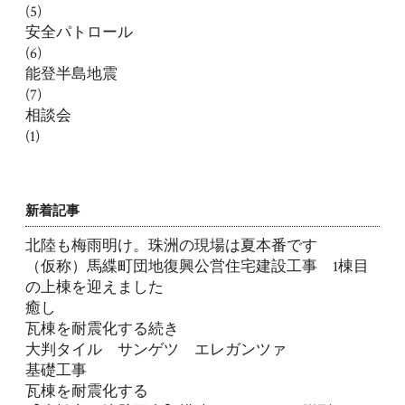
(5)
安全パトロール
(6)
能登半島地震
(7)
相談会
(1)
新着記事
北陸も梅雨明け。珠洲の現場は夏本番です
（仮称）馬緤町団地復興公営住宅建設工事 1棟目
の上棟を迎えました
癒し
瓦棟を耐震化する続き
大判タイル サンゲツ エレガンツァ
基礎工事
瓦棟を耐震化する