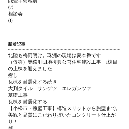
能登半島地震
(7)
相談会
(1)
新着記事
北陸も梅雨明け。珠洲の現場は夏本番です
（仮称）馬緤町団地復興公営住宅建設工事 1棟目
の上棟を迎えました
癒し
瓦棟を耐震化する続き
大判タイル サンゲツ エレガンツァ
基礎工事
瓦棟を耐震化する
【小松市・擁壁工事】構造スリットから脱型まで。
美観と品質にこだわり抜いたコンクリート仕上が
り！
蟹