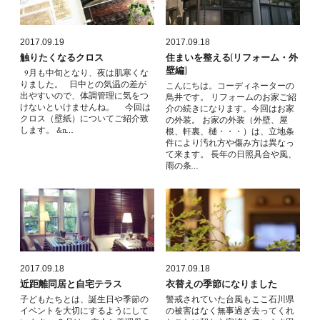
2017.09.19
2017.09.18
触りたくなるクロス
住まいを整える[リフォーム・外
壁編]
9月も中旬となり、夜は肌寒くな
りました。 日中との気温の差が
こんにちは。コーディネーターの
出やすいので、体調管理に気をつ
鳥井です。 リフォームのお家ご紹
けないといけませんね。 今回は
介の続きになります。今回はお家
クロス（壁紙）についてご紹介致
の外装。 お家の外装（外壁、屋
します。 &n…
根、軒裏、樋・・・）は、立地条
件により汚れ方や傷み方は異なっ
て来ます。 長年の日照具合や風、
雨の条…
2017.09.18
2017.09.18
近距離同居と自宅テラス
衣替えの季節になりました
子どもたちとは、誕生日や季節の
警戒されていた台風もここ石川県
イベントを大切にするようにして
の被害はなく無事過ぎ去ってくれ