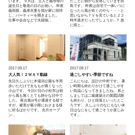
います。 ９月は、主人と義理母の
たことに朝から安堵しています田
誕生日と敬老の日のお祝い。 昨夜
島です。 昨夜は自宅で一体いつに
義両親、義弟夫妻を我が家に招待
なったら風が吹くのやら・・・と
し、パーティーを開きました。
思いながらＴＶを見ていると２２
仕事や会合などで夫婦揃…
時半過ぎだったでしょうか…？ 急
に雨と…
2017.09.17
2017.09.17
大人気！２ＷＡＹ動線
過ごしやすい季節ですね
先日久しぶりに木場潟公園を半周
こんにちは。設計の中村です。 暑
歩いただけで太ももが痛くなった
い時期も終わりかけて過ごしやす
小山です。 今日17日の小松市は朝
い気温になってきましたね。 私と
から風も無くとても静かな日中で
しましては二級建築士の製図試験
した。 夜台風18号が通過する様で
も終わり、ひと段落といったとこ
すが、被害が最小限におさまる様
ろです。 久しぶりのなにもない休
に祈るばかりです。 先月オープ
日はなにをして過ごそうか楽しみ
ン…
です…