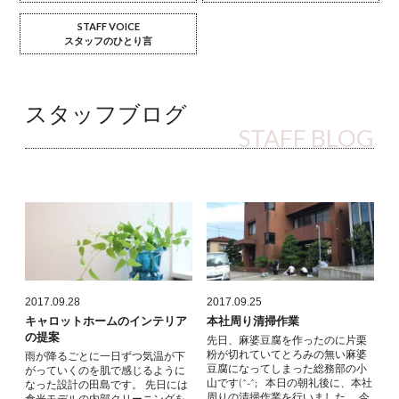
STAFF VOICE
スタッフのひとり言
スタッフブログ
STAFF BLOG
2017.09.28
2017.09.25
キャロットホームのインテリア
本社周り清掃作業
の提案
先日、麻婆豆腐を作ったのに片栗
粉が切れていてとろみの無い麻婆
雨が降るごとに一日ずつ気温が下
豆腐になってしまった総務部の小
がっていくのを肌で感じるように
山です(^-^; 本日の朝礼後に、本社
なった設計の田島です。 先日には
周りの清掃作業を行いました。 今