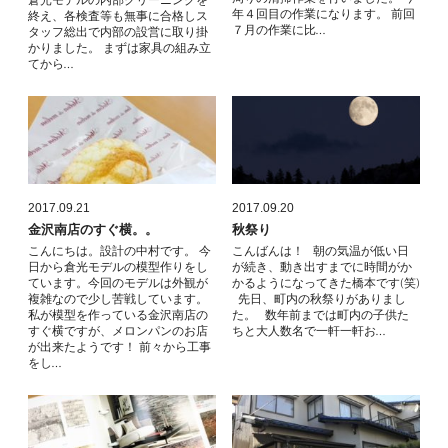
倉光モデルの内部クリーニングを
年４回目の作業になります。 前回
終え、各検査等も無事に合格しス
７月の作業に比…
タッフ総出で内部の設営に取り掛
かりました。 まずは家具の組み立
てから…
2017.09.21
2017.09.20
金沢南店のすぐ横。。
秋祭り
こんにちは。設計の中村です。 今
こんばんは！ 朝の気温が低い日
日から倉光モデルの模型作りをし
が続き、動き出すまでに時間がか
ています。今回のモデルは外観が
かるようになってきた橋本です(笑)
複雑なので少し苦戦しています。
先日、町内の秋祭りがありまし
私が模型を作っている金沢南店の
た。 数年前までは町内の子供た
すぐ横ですが、メロンパンのお店
ちと大人数名で一軒一軒お…
が出来たようです！ 前々から工事
をし…