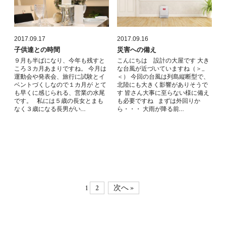
2017.09.17
2017.09.16
子供達との時間
災害への備え
９月も半ばになり、今年も残すと
こんにちは 設計の大屋です 大き
ころ３カ月あまりですね。 今月は
な台風が近づいていますね（＞_
運動会や発表会、旅行に試験とイ
＜） 今回の台風は列島縦断型で、
ベントづくしなので１カ月が とて
北陸にも大きく影響がありそうで
も早くに感じられる、営業の水尾
す 皆さん大事に至らない様に備え
です。 私には５歳の長女とまも
も必要ですね まずは外回りか
なく３歳になる長男がい…
ら・・・ 大雨が降る前…
1
2
次へ »