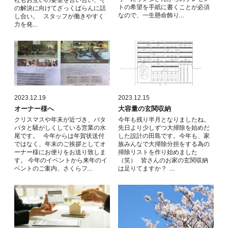
社もお互いの要望を言い合い、そ
トの希望を手紙に書くことが必須
の解決に向けてざっくばらんに話
なので、一生懸命飾り…
し合い。 スタッフが働きやすく
力を発…
2023.12.19
2023.12.15
オーナー様へ
大容量の玄関収納
クリスマスや年末が近づき、バタ
今年も残り半月となりましたね。
バタと騒がしくしている営業の水
先日より少しずつ大掃除を始めだ
尾です。 今年からは年賀状送付
した設計の田島です。今年も、家
ではなく、年末のご挨拶としてオ
族みんなで大掃除分担をする為の
ーナー様にお便りをお送り致しま
掃除リストを作り始めました
す。 今年のイベントから来年のイ
（笑） 皆さんのお家の玄関収納
ベントのご案内、さくらフ…
は足りてますか？ …