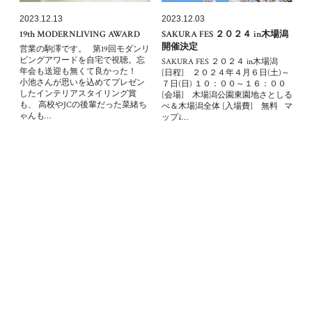
2023.12.13
2023.12.03
19th MODERNLIVING AWARD
SAKURA FES ２０２４ in木場潟
開催決定
営業の駒澤です。 第19回モダンリ
ビングアワードを自宅で視聴。忘
SAKURA FES ２０２４ in木場潟
年会も送迎も無くて良かった！
[日程] ２０２４年４月６日(土)～
小池さんが思いを込めてプレゼン
７日(日) １０：００～１６：００
したインテリアスタイリング賞
[会場] 木場潟公園東園地さとしる
も、 高校やJCの後輩だった菜緒ち
べ＆木場潟全体 [入場費] 無料 マ
ゃんも…
ップ↓…