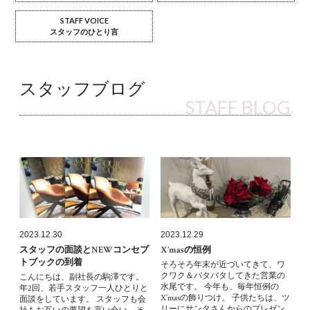
STAFF VOICE
スタッフのひとり言
スタッフブログ
STAFF BLOG
2023.12.30
2023.12.29
スタッフの面談とNEWコンセプ
X’masの恒例
トブックの到着
そろそろ年末が近づいてきて、ワ
クワク＆バタバタしてきた営業の
こんにちは、副社長の駒澤です。
水尾です。 今年も、毎年恒例の
年2回、若手スタッフ一人ひとりと
X’masの飾りつけ。 子供たちは、ツ
面談をしています。 スタッフも会
リーにサンタさんからのプレゼン