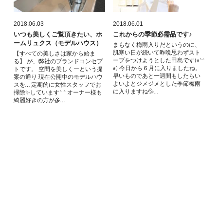
2018.06.03
2018.06.01
いつも美しくご覧頂きたい、ホ
これからの季節必需品です♪
ームリュクス（モデルハウス）
まもなく梅雨入りだというのに、
肌寒い日が続いて昨晩思わずスト
【すべての美しさは家から始ま
ーブをつけようとした田島です(#^^
る】 が、弊社のブランドコンセプ
#) 今日から６月に入りましたね。
トです。 空間を美しくーという提
早いものであと一週間もしたらい
案の通り 現在公開中のモデルハウ
よいよとジメジメとした季節梅雨
スを… 定期的に女性スタッフでお
に入りますね💦…
掃除✨しています^ ^ オーナー様も
綺麗好きの方が多…