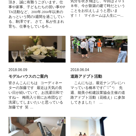
気分を吹き飛ばし、今回は２０１
頂き、誠に有難うございます。仕
８年、今が新築の建て時だという
事や家事、子どもたちの習い事やP
ことをお伝えしようと思いま
TA活動など、2011年.2014年以来の
す！！ マイホームは人生に一…
あっという間の1週間を過ごしてい
る、駒澤です。 さて、私が生まれ
育ち、仕事をしている今…
2018.06.09
2018.06.04
モデルハウスのご案内
道路アドプト活動
皆さんこんにちは コーディネー
こんにちは。最近ナンプレにハ
ターの加藤です 最近は天気の良
マっている橋本です(ﾟ▽ﾟ*) 先
い日が続いていて、お洗濯日和で
週、能美小松建設業協会主催の道
すね～ 梅雨入り前にお布団など
路アドプト活動（花植え）に参加
洗濯してしまいたいと思っている
してきました！ …
加藤です 笑 …