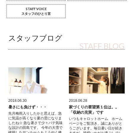
STAFF VOICE
スタッフのひとり言
スタッフブログ
STAFF BLOG
2018.06.30
2018.06.28
暑さにも負けず・・・
家づくりの要望第１位は。。
「収納の充実」です
先月梅雨入りしたかと思えば、急
に気温が高くなり夏の雲になりま
いつもキャロットホーム ホーム
したね☆ 急な暑さで少々バテ気味
ページをご覧頂き、誠にありがと
な設計の田島です。 今年の大雪で
うございます。毎日暑い日が続き
破損したサンルームもようやく修