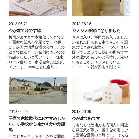
2018.06.21
2018.06.16
今が建て時です②
ジメジメ季節になりました
梅雨がますます本格化してきて少
６月に入り、梅雨に突入しました
し憂鬱な営業の水尾です。 今回
が晴れた日もある中で何かしら湿
は、前回の消費税増税のコラムの
気に悩まされ髪型がはねてしまい
続きで住宅ローン金利についての
困ってしまってる設計の田島です
お話をしたいと思います。 住宅
外が湿気があるのと同時に、家の
ローン金利は、市場金利に連動し
中もどこかジメジメしていま
ています。 半年ごとに金利…
す・・・💦我が家も１階と２…
2018.06.14
2018.06.09
子育て家族世代におすすめした
今が建て時です
い、小学校から徒歩４分の分譲
まもなく北陸地方も梅雨入り間近
地
な雰囲気が漂い、苦手な梅雨に少
し憂鬱な営業の水尾です。 そんな
いつもキャロットホームをご愛顧