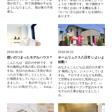
ますが、皆様いかがお過ごしでし
理が完了し、外で洗濯物が干せる
ょうか？駒澤です。 街で偶然オー
ようになりました。 我が家の子供
ナー様とお会いする機会も多く、
達も…
ついつい立ち話が長くなる傾向に
あります…
2018.06.24
2018.06.22
想いのつまったモデルハウス＊
ホームリュクス八日市 いよいよ
始動！
こんにちは 設計の中村です。 今
年の梅雨は天気の良い日が多いで
みなさんこんにちは 設計の大屋で
すね。先日のお休みに天気が良か
す 梅雨になり、ジメジメしていま
ったので海に行こうとしたら、ま
すね。 アロマオイルなどを利用し
だ海開きをしていないことに気づ
て空間をさわやかに気持ちはスッ
きました。。！ 私の中ではもう７
キリとさせたいですね♪ さて、い
月くらいの気分でした。。 &nbsp…
よいよ今秋オープン予定のＮＥＷ
モデルの工事が始まりました！
ホ…