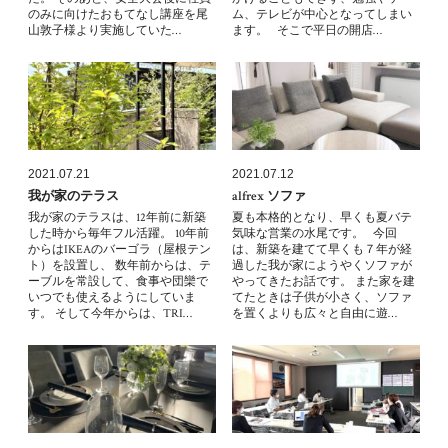
のみに向けたおもてなし講座を尾
ム、テレビが中心となってしまい
山敦子様より実施していた…
ます。 そこで平日の開店…
2021.07.21
2021.07.12
我が家のテラス
alfrex ソファ
我が家のテラスは、12年前に新築
夏も本格的となり、早くも夏バテ
した時から毎年フル活躍。 10年前
気味な営業の水尾です。 今回
からはIKEAのバーゴラ（屋根テン
は、新築を建てて早くも７年が経
ト）を設置し、 数年前からは、テ
過した我が家にようやくソファが
ーブルを常設して、食事や団欒で
やってきたお話です。 また家を建
いつでも使えるようにしていま
てたときは子供が小さく、ソファ
す。 そして今年からは、TRI…
を置くよりも広々と自由に遊…