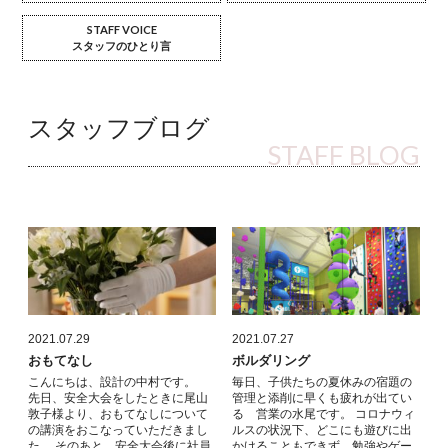
STAFF VOICE
スタッフのひとり言
スタッフブログ
STAFF BLOG
2021.07.29
2021.07.27
おもてなし
ボルダリング
こんにちは、設計の中村です。
毎日、子供たちの夏休みの宿題の
先日、安全大会をしたときに尾山
管理と添削に早くも疲れが出てい
敦子様より、おもてなしについて
る 営業の水尾です。 コロナウィ
の講演をおこなっていただきまし
ルスの状況下、どこにも遊びに出
た。 そのあと、安全大会後に社員
かけることもできず、勉強やゲー