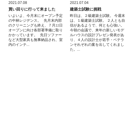
2021.07.08
2021.07.04
買い回りに行って来ました
建築士試験に挑戦
いよいよ、今月末にオープン予定
昨日は、２級建築士試験。 今週末
の中林レジデンス。 先月末内部
は、１級建築士試験。 ２人とも自
のクリーニングも終え、７月22日
信があるようで、何とも心強い。
オープンに向け各部署準備に取り
今朝の会議で、来年の新しいモデ
かかっています。 先日ソファー
ルハウスの設計プレゼン発表があ
など大型家具も無事納品され、室
り、４人の設計士が若手・ベテラ
内のインテ…
ンそれぞれの案を出してくれまし
た。…