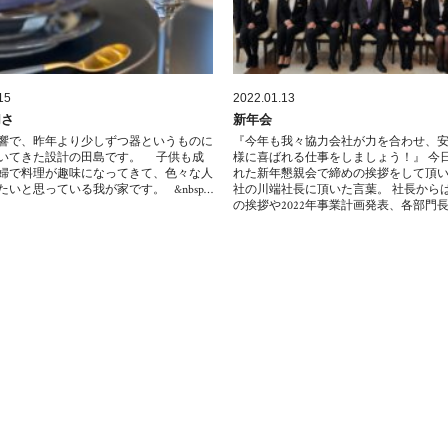
15
2022.01.13
切さ
新年会
響で、昨年より少しずつ器というものに
『今年も我々協力会社が力を合わせ、
いてきた設計の田島です。 子供も成
様に喜ばれる仕事をしましょう！』 今
婦で料理が趣味になってきて、色々な人
れた新年懇親会で締めの挨拶をして頂
たいと思っている我が家です。 &nbsp…
社の川端社長に頂いた言葉。 社長から
の挨拶や2022年事業計画発表、各部門