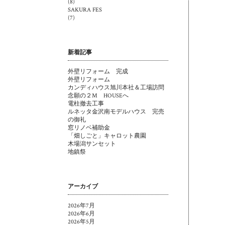
(8)
SAKURA FES
(7)
新着記事
外壁リフォーム 完成
外壁リフォーム
カンディハウス旭川本社＆工場訪問
念願の２M HOUSEへ
電柱撤去工事
ルネッタ金沢南モデルハウス 完売
の御礼
窓リノベ補助金
「畑しごと」キャロット農園
木場潟サンセット
地鎮祭
アーカイブ
2026年7月
2026年6月
2026年5月