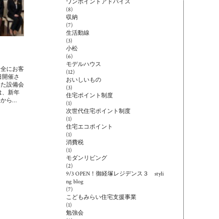
ワンポイントアドバイス
(8)
収納
(7)
生活動線
(3)
小松
(6)
モデルハウス
安全にお客
(12)
日開催さ
おいしいもの
いた設備会
(3)
は、新年
住宅ポイント制度
長から…
(1)
次世代住宅ポイント制度
(1)
住宅エコポイント
(1)
消費税
(1)
モダンリビング
(2)
9/3 OPEN！御経塚レジデンス３ styli
ng blog
(7)
こどもみらい住宅支援事業
(1)
勉強会