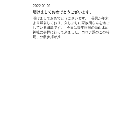
2022.01.01
明けましておめでとうございます。
明けましておめでとうごさいます。 長男が年末
より帰省しており、久しぶりに家族団らんを過ご
している田島です。 今日は毎年恒例の白山比め
神社に参拝に行って来ました。コロナ渦のこの時
期、分散参拝が推…