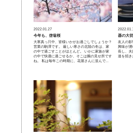
2022.01.27
2022.01.
今年も、啓翁桜
器の大
大寒真っ只中、皆様いかがお過ごしでしょうか？
友人の影
営業の駒澤です。 厳しい寒さの北陸の冬は、家
興味が湧
の中で過ごすことがほとんど。 いかに家族が家
長し、夫
の中で快適に過ごせるか、そこは腕の見せ所です
達を招き
ね。 私は毎年この時期に、花屋さんに並んで…