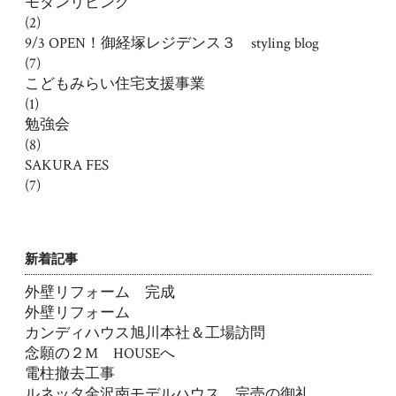
モダンリビング
(2)
9/3 OPEN！御経塚レジデンス３ styling blog
(7)
こどもみらい住宅支援事業
(1)
勉強会
(8)
SAKURA FES
(7)
新着記事
外壁リフォーム 完成
外壁リフォーム
カンディハウス旭川本社＆工場訪問
念願の２M HOUSEへ
電柱撤去工事
ルネッタ金沢南モデルハウス 完売の御礼