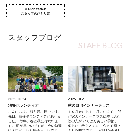
STAFF VOICE
スタッフのひとり言
スタッフブログ
STAFF BLOG
2025.10.24
2025.10.21
清掃ボランティア
秋の自宅インナーテラス
こんにちは。 設計部 田中です。
１０月末から１１月にかけて、 我
先日、清掃ボランティアがありま
が家のインナーテラスに差し込む
した。 毎年、春と秋に行われま
朝の光が いちばん美しい季節。
す。 朝が早いのですが、今の時期
柔らかい光とともに、心まで満た
は天気がいいと気持ちいいです
される時間です。 明後日から3日