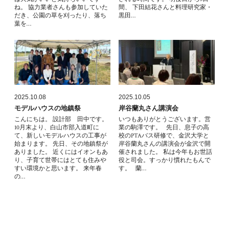
ね。 協力業者さんも参加していた
間、 下田結花さんと料理研究家・
だき、公園の草を刈ったり、落ち
黒田…
葉を…
2025.10.08
2025.10.05
モデルハウスの地鎮祭
岸谷蘭丸さん講演会
こんにちは。 設計部 田中です。
いつもありがとうございます。営
10月末より、白山市部入道町に
業の駒澤です。 先日、息子の高
て、新しいモデルハウスの工事が
校のPTAバス研修で、金沢大学と
始まります。 先日、その地鎮祭が
岸谷蘭丸さんの講演会が金沢で開
ありました。 近くにはイオンもあ
催されました。 私は今年もお世話
り、子育て世帯にはとても住みや
役と司会。すっかり慣れたもんで
すい環境かと思います。 来年春
す。 蘭…
の…